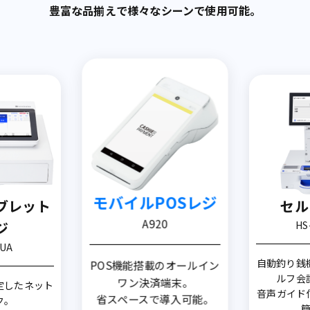
豊富な品揃えで様々なシーンで使用可能。
モバイルPOSレジ
ブレット
セル
A920
ジ
HS
0UA
自動釣り銭
POS機能搭載のオールイン
ルフ会
ワン決済端末。
定したネット
音声ガイド
省スペースで導入可能。
ク。